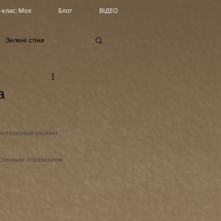
-клас: Мох
Блог
ВІДЕО
Зелені стіни
а
 интересный вариант 
стинным отражением 