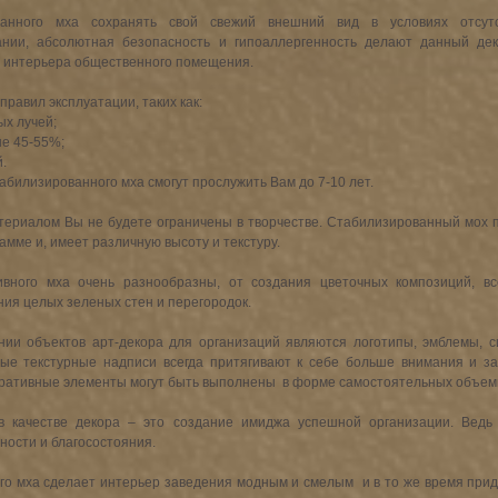
ванного мха сохранять свой свежий внешний вид в условиях отсутст
ании, абсолютная безопасность и гипоаллергенность делают данный дек
 интерьера общественного помещения.
равил эксплуатации, таких как:
ых лучей;
не 45-55%;
й.
абилизированного мха смогут прослужить Вам до 7-10 лет.
ериалом Вы не будете ограничены в творчестве. Стабилизированный мох п
амме и, имеет различную высоту и текстуру.
вного мха очень разнообразны, от создания цветочных композиций, вс
ния целых зеленых стен и перегородок.
нии объектов арт-декора для организаций являются логотипы, эмблемы, с
ые текстурные надписи всегда притягивают к себе больше внимания и з
оративные элементы могут быть выполнены  в форме самостоятельных объем
в качестве декора – это создание имиджа успешной организации. Ведь 
ости и благосостояния.
о мха сделает интерьер заведения модным и смелым  и в то же время прид