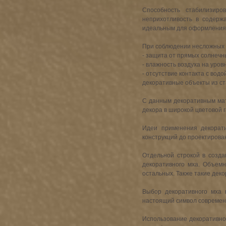
Способность стабилизиро
неприхотливость в содерж
идеальным для оформления
При соблюдении несложных п
- защита от прямых солнечн
- влажность воздуха на уров
- отсутствие контакта с водо
декоративные объекты из ст
С данным декоративным мат
декора в широкой цветовой г
Идеи применения декорати
конструкций до проектирова
Отдельной строкой в созда
декоративного мха. Объемн
остальных. Также такие дек
Выбор декоративного мха 
настоящий символ современн
Использование декоративног