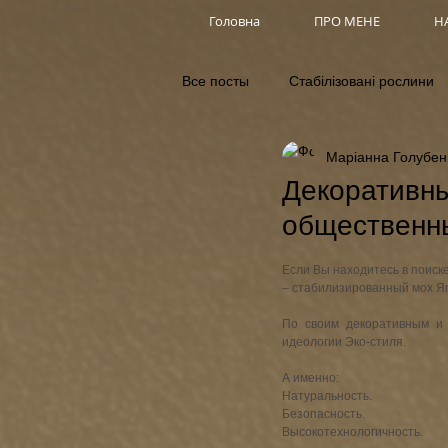
Головна
ПРО МЕНЕ
НА
Все посты
Стабілізовані рослини
Маріанна Голубен
Зелені дахи
Декоративн
общественн
Если Вы находитесь в поиск
– стабилизированный мох Яг
По своим декоративным и 
идеологии Эко-стиля. 
А именно: 
Натуральность.
Безопасность.
Высокотехнологичность.