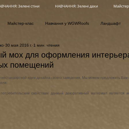
ВЧАННЯ: Зелені стіни
НАВЧАННЯ: Зелені дахи
Майстер
Майстер-клас
Навчання у WGWRoofs
Ландшафт
ко
30 мая 2016 г.
1 мин. чтения
ый мох для оформления интерьер
ых помещений
е нестандартной идеи дизайна своего заведения, Мы можем предложить Вам
еля.
потребительским свойствам данный декоративный материал является и